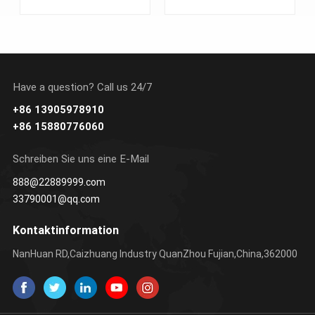
ohne Nähen
Have a question? Call us 24/7
+86 13905978910
ERFAHREN SIE
ERFAHREN SIE
+86 15880776060
MEHR
MEHR
Schreiben Sie uns eine E-Mail
888@22889999.com
33790001@qq.com
Kontaktinformation
NanHuan RD,Caizhuang Industry QuanZhou Fujian,China,362000