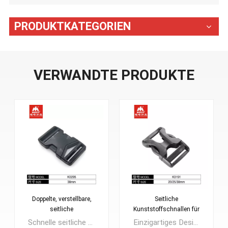
PRODUKTKATEGORIEN
VERWANDTE PRODUKTE
Doppelte, verstellbare,
Seitliche
seitliche
Kunststoffschnallen für
Schnellverschlussschnallen
Taschen
Schnelle seitliche Entriegelungsschnalle, starke Festigkeit, schönes Gefühl mit einfachem Design.geeignet für Sporttaschen, Moderucksäckeund Bergsteigertaschen usw.
Einzigartiges Design, hohe Sicherheit, gilt für Freizeittaschen, Studententaschen usw.