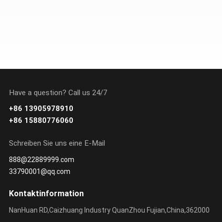
ERFAHREN SIE
ERFAHREN SIE
MEHR
MEHR
Have a question? Call us 24/7
+86 13905978910
+86 15880776060
Schreiben Sie uns eine E-Mail
888@22889999.com
33790001@qq.com
Kontaktinformation
NanHuan RD,Caizhuang Industry QuanZhou Fujian,China,362000