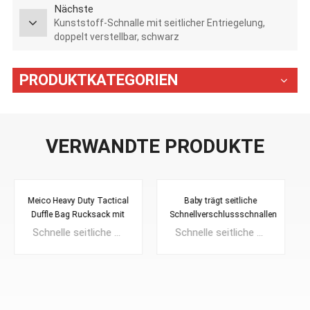
Nächste
Kunststoff-Schnalle mit seitlicher Entriegelung,
doppelt verstellbar, schwarz
PRODUKTKATEGORIEN
VERWANDTE PRODUKTE
Baby trägt seitliche
Doppelte, verstellbare,
Schnellverschlussschnallen
seitliche
Schnellverschlussschnallen
Schnelle seitliche Entriegelungsschnalle, starke Festigkeit, schönes Gefühl mit einfachem Design.geeignet für Sporttaschen, Moderucksäckeund Bergsteigertaschen usw.
Schnelle seitliche Entriegelungsschnalle, starke Festigkeit, schönes Gefühl mit einfachem Design.geeignet für Sporttaschen, Moderucksäckeund Bergsteigertaschen usw.
ohne Nähen