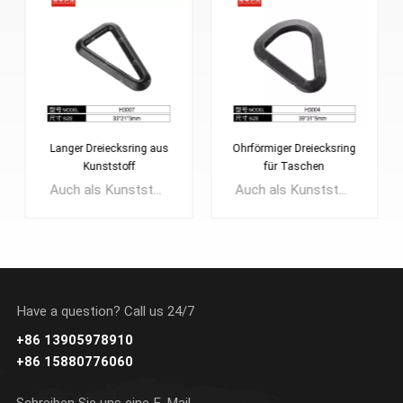
Langer Dreiecksring aus
Ohrförmiger Dreiecksring
Kunststoff
für Taschen
Auch als Kunststoff-Tri-Ring, Tri-Loop oder Dreiecksring bekannt. Verwendung: 1. Wird häufig an Gurtbändern oder Riemen als Befestigungsmaterial für die Riemenbefestigung verwendet. 2. Wird als Aufhänge- oder Verbindungszubehör verwendet, indem es am Ende des Riemens befestigt wird. Anschließend kann es an einem Karabinerhaken, einem Ösenhaken usw. aufgehängt werden. 3. Wird als Riementrenner verwendet, um den Riemen zu „teilen“ oder zu „trennen“. einfach bis doppelt. Sie kommen meist als Set in Rucksäcken zum Einsatz.
Auch als Kunststoff-Tri-Ring, Tri-Loop oder Dreiecksring bekannt. Verwendung: 1. Wird häufig an Gurtbändern oder Riemen als Befestigungsmaterial für die Riemenbefestigung verwendet. 2. Wird als Aufhänge- oder Verbindungszubehör verwendet, indem es am Ende des Riemens befestigt wird. Anschließend kann es an einem Karabinerhaken, einem Ösenhaken usw. aufgehängt werden. 3. Wird als Riementrenner verwendet, um den Riemen zu „teilen“ oder zu „trennen“. einfach bis doppelt. Sie kommen meist als Set in Rucksäcken zum Einsatz.
Have a question? Call us 24/7
+86 13905978910
ERFAHREN SIE
ERFAHREN SIE
+86 15880776060
MEHR
MEHR