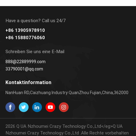
Have a question? Call us 24/7
+86 13905978910
ERFAHREN SIE
ERFAHREN SIE
+86 15880776060
MEHR
MEHR
Schreiben Sie uns eine E-Mail
888@22889999.com
33790001@qq.com
Kontaktinformation
NanHuan RD,Caizhuang Industry QuanZhou Fujian,China,362000
2026 Q UA Nzhoumei Crazy Technology Co.,Ltd</eg>Q UA
Nzhoumei Crazy Technology Co.,Ltd .Alle Rechte vorbehalten