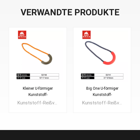
VERWANDTE PRODUKTE
Kleiner U-förmiger
Big One U-förmiger
Kunststoff-
Kunststoff-
Reißverschlusszieher
Reißverschlusszieher
Kunststoff-Reißverschlusszieher können auch mit einem Metallreißverschluss verwendet werden.Die Länge des Kabels kann individuell angepasst werden. Auch wenn Sie ein neues Design und eine große Menge haben, können wir Ihnen eine kostenlose Form bauen.Verwendung: Rucksackschnalle, Outdoor-Ausrüstung, Gurthalter, Gurtbandhalter usw.
Kunststoff-Reißverschlusszieher können auch mit einem Metallreißverschluss verwendet werden. Die Länge des Kabels kann individuell angepasst werden. Auch wenn Sie ein neues Design und eine große Menge haben, können wir Ihnen eine kostenlose Form bauen.Verwendung: Rucksackschnalle, Outdoor-Ausrüstung, Gurthalter, Gurtbandhalter usw.