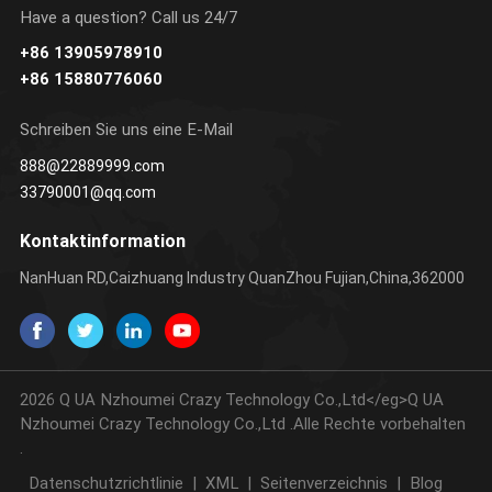
Have a question? Call us 24/7
+86 13905978910
ERFAHREN SIE
ERFAHREN SIE
+86 15880776060
MEHR
MEHR
Schreiben Sie uns eine E-Mail
888@22889999.com
33790001@qq.com
Kontaktinformation
NanHuan RD,Caizhuang Industry QuanZhou Fujian,China,362000
2026 Q UA Nzhoumei Crazy Technology Co.,Ltd</eg>Q UA
Nzhoumei Crazy Technology Co.,Ltd .Alle Rechte vorbehalten
.
Datenschutzrichtlinie
|
XML
|
Seitenverzeichnis
|
Blog