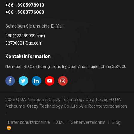
+86 13905978910
ERFAHREN SIE
ERFAHREN SIE
ERFA
+86 15880776060
MEHR
MEHR
Schreiben Sie uns eine E-Mail
888@22889999.com
33790001@qq.com
Kontaktinformation
NanHuan RD,Caizhuang Industry QuanZhou Fujian,China,362000
2026 Q UA Nzhoumei Crazy Technology Co.,Ltd</eg>Q UA
Nzhoumei Crazy Technology Co.,Ltd .Alle Rechte vorbehalten
.
Datenschutzrichtlinie
|
XML
|
Seitenverzeichnis
|
Blog