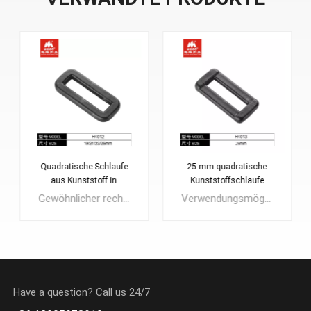
25 mm quadratische
Starke quadratische
Kunststoffschlaufe
Schlaufenschnalle aus
Kunststoff
Verwendungsmöglichkeiten: Rucksackschnalle, Schwimmweste, Babytrage, Haustierhalsband, Geschirr, Outdoor- und Bergsteigerausrüstung, Schnalle für militärische Ausrüstung, orthopädische Produkte, Kleidung, Schuhe usw.
Kunststoffschlaufen sind vielseitige und langlebige Befestigungsmittel mit einem breiten Anwendungsspektrum. Man findet sie häufig auf Kleidung, Spanngurten, Rucksäcken und vielem mehr! Sie werden typischerweise verwendet, um das lose Ende eines Materials wie eines Seils oder eines Gurtbandes zu sichern. Sie können auch als Verbindungsstücke verwendet werden, um ein Ende des Materials mit dem anderen zu verbinden. Diese schwarzen Kunststoffschlaufen sind sowohl leicht als auch feuchtigkeitsbeständig und eignen sich daher ideal für den Innen- und Außenbereich.
Have a question? Call us 24/7