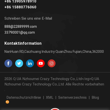
+86 13905978910
ERFAHREN SIE
ERFAHREN SIE
+86 15880776060
MEHR
MEHR
Schreiben Sie uns eine E-Mail
888@22889999.com
33790001@qq.com
Kontaktinformation
NanHuan RD,Caizhuang Industry QuanZhou Fujian,China,362000
2026 Q UA Nzhoumei Crazy Technology Co.,Ltd</eg>Q UA
Nzhoumei Crazy Technology Co.,Ltd .Alle Rechte vorbehalten
.
Datenschutzrichtlinie
|
XML
|
Seitenverzeichnis
|
Blog