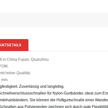
UKTDETAILS
lt in China Fujian, Quanzhou
 POM.
mit hoher Qualität.
6 mm.
gfestigkeit. Zuverlässig und langlebig.
Schnellverschlussschnallen für Nylon-Gurtbänder, ideal zum Er
ndehalsbändern. Sie können die Hüftgurtschnalle einer Wande
 Schnallen aus Polypropylen zeichnen sich durch gute Flexibilit