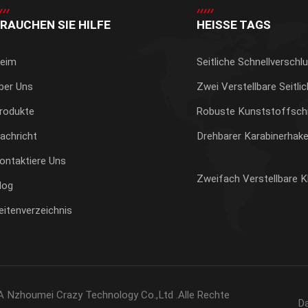
RAUCHEN SIE HILFE
HEISSE TAGS
eim
Seitliche Schnellverschl
ber Uns
Zwei Verstellbare Seitli
rodukte
Robuste Kunststoffschn
achricht
Drehbarer Karabinerhak
ontaktiere Uns
Zweifach Verstellbare
log
eitenverzeichnis
 Nzhoumei Crazy Technology Co.,Ltd .Alle Rechte
Da