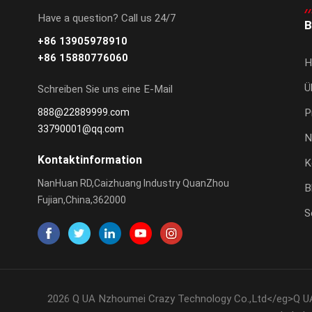
Have a question? Call us 24/7
B
+86 13905978910
+86 15880776060
H
Ü
Schreiben Sie uns eine E-Mail
888@22889999.com
P
33790001@qq.com
N
Kontaktinformation
K
NanHuan RD,Caizhuang Industry QuanZhou
B
Fujian,China,362000
S
2026 Q UA Nzhoumei Crazy Technology Co.,Ltd</eg>Q UA