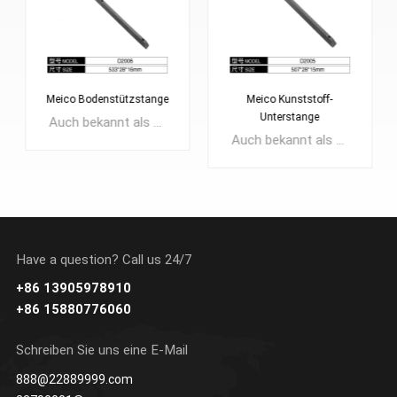
Meico Bodenstützstange
Meico Kunststoff-
Unterstange
Auch bekannt als Gummifußständer, Pedalpolster usw. Zur Verteilung des Gewichts der Tasche beim Platzieren oder als zusätzliche Anti-Rutsch-Funktion. Verwendung: Boden von Tasche, Rucksack, Koffer usw.
Auch bekannt als Gummifußständer, Pedalpolster usw. Zur Verteilung des Gewichts der Tasche beim Platzieren oder als zusätzliche Anti-Rutsch-Funktion. Verwendung: Boden von Tasche, Rucksack, Koffer usw.
Have a question? Call us 24/7
ERFAHREN SIE
+86 13905978910
ERFAHREN SIE
MEHR
+86 15880776060
MEHR
Schreiben Sie uns eine E-Mail
888@22889999.com