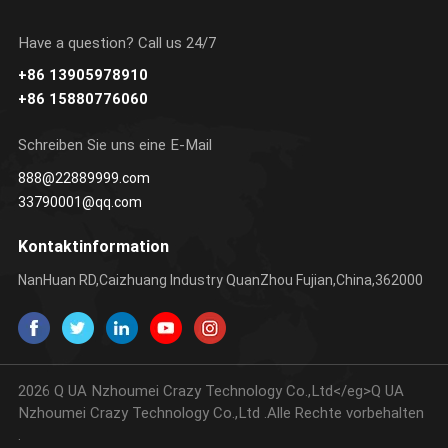
Have a question? Call us 24/7
+86 13905978910
N SIE
ERFAHREN SIE
ERFAHREN SIE
+86 15880776060
R
MEHR
MEHR
Schreiben Sie uns eine E-Mail
888@22889999.com
33790001@qq.com
Kontaktinformation
NanHuan RD,Caizhuang Industry QuanZhou Fujian,China,362000
2026 Q UA Nzhoumei Crazy Technology Co.,Ltd</eg>Q UA
Nzhoumei Crazy Technology Co.,Ltd .Alle Rechte vorbehalten
.