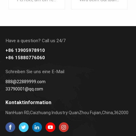
Have a question? Call us 24/7
+86 13905978910
REN SIE
ERFAHREN SIE
ERFAHREN 
+86 15880776060
EHR
MEHR
MEHR
Schreiben Sie uns eine E-Mail
888@22889999.com
33790001@qq.com
Kontaktinformation
NanHuan RD,Caizhuang Industry QuanZhou Fujian,China,362000