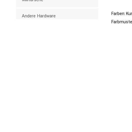
Farben: Ku
Andere Hardware
Farbmuster
Trolley-Serie
Neue Produkte
Kunststoff-
Knopfschnalle für
Babytragen, 25 mm,
MEHR SEHEN
Gürtel
25 mm Kunststoff-
Schiebe-D-Ring-
Schnallen
MEHR SEHEN
Kunststoff-