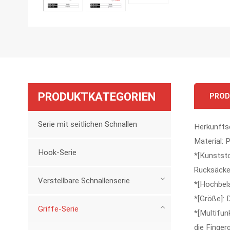
PRODUKTKATEGORIEN
PROD
Serie mit seitlichen Schnallen
Herkunfts
Material:
Hook-Serie
*[Kunststo
Rucksäcke
Verstellbare Schnallenserie
*[Hochbela
*[Größe]: 
Griffe-Serie
*[Multifun
die Finger