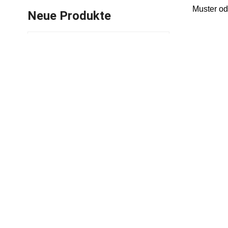
Muster od
Neue Produkte
Kunststoff-
Knopfschnalle für
Babytragen, 25 mm,
MEHR SEHEN
Gürtel
25 mm Kunststoff-
Schiebe-D-Ring-
Schnallen
MEHR SEHEN
Kunststoff-
Einzelverstellschnalle
25MM
MEHR SEHEN
Meico Heavy Duty
Schnellverschlussschnalle
MEHR SEHEN