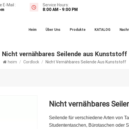
 E-Mail :
Service Hours:
om
8:00 AM - 9:00 PM
Heim
Über Uns
Produkte
KATALOG
Nachr
Nicht vernähbares Seilende aus Kunststoff
heim
/
Cordlock
/
Nicht Vernähbares Seilende Aus Kunststoff
Nicht vernähbares Seile
Seilende für verschiedene Arten von T
Studententaschen, Bürotaschen oder S