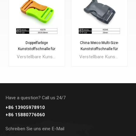
China Meico Multi-Size-
Verstellbares
Kunststoffschnalle für
Kofferzubehör mit
Rucksack
Schnellschnallen in
Verstellbare Kunststoffschnallen, die an lange oder kurze Größen angepasst werden können, sind bequem zu verwenden.Weit verbreitet für Rucksacktaschen, taktische Reisetaschen, Gepäcktaschen, Schultaschen ...Das Material ist POM, es kann auch aus Nylon oder PP-Material usw. hergestellt werden.
Schnelle seitliche Entriegelungsschnalle, starke Festigkeit, schönes Gefühl mit einfachem Design.geeignet für Sporttaschen, Moderucksäckeund Bergsteigertaschen usw.
verschiedenen Größen
Have a question? Call us 24/7
+86 13905978910
ERFAHREN SIE
ERFAHREN SIE
+86 15880776060
MEHR
MEHR
Schreiben Sie uns eine E-Mail