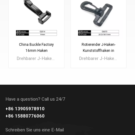
China Buckle Factory
Rotierender J-Haken-
16mm Haken
Kunststoffhaken in
mehreren Größen für
Drehbarer J-Haken aus schwarzem Acetal, erhältlich in den Größen: 10 mm, 16 mm, 20 mm, 25 mm, 30 mm, 40 mm oder 50 mm. Dieser Haken hat nur 16 mm und wird häufig für Rucksack-, Kinderwagen- und Haustierschnallen verwendet.
Drehbarer J-Haken aus schwarzem Acetal, erhältlich in den Größen: 10 mm, 16 mm, 20 mm, 25 mm, 30 mm, 40 mm oder 50 mm. Dieser Haken kann an seiner Halterung um 360° gedreht werden.
Taschen
Have a question? Call us 24/7
+86 13905978910
ERFAHREN SIE
ERFAHREN SIE
+86 15880776060
MEHR
MEHR
Schreiben Sie uns eine E-Mail