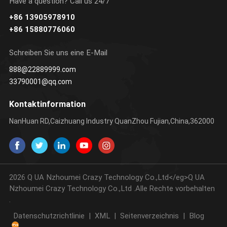
Have a question? Call us 24/7
+86 13905978910
ERFAHREN SIE
ERFAHREN SIE
E
+86 15880776060
MEHR
MEHR
Schreiben Sie uns eine E-Mail
888@22889999.com
33790001@qq.com
Kontaktinformation
NanHuan RD,Caizhuang Industry QuanZhou Fujian,China,362000
2026 Q UA Nzhoumei Crazy Technology Co.,Ltd</eg>Q UA
Nzhoumei Crazy Technology Co.,Ltd .Alle Rechte vorbehalten
.
Datenschutzrichtlinie
|
XML
|
Seitenverzeichnis
|
Blog