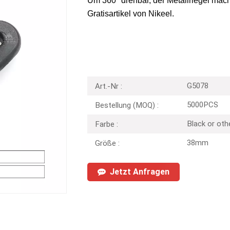
Um 360° drehbar, der Metallriegel macht
Gratisartikel von Nikeel.
G5078
Art.-Nr :
5000PCS
Bestellung (MOQ) :
Black or oth
Farbe :
38mm
Größe :
Jetzt Anfragen