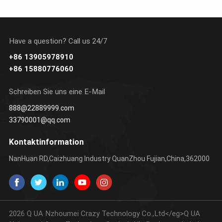
Have a question? Call us 24/7
+86 13905978910
ERFAHREN SIE
ERFAHREN SIE
+86 15880776060
MEHR
MEHR
Schreiben Sie uns eine E-Mail
888@22889999.com
33790001@qq.com
Kontaktinformation
NanHuan RD,Caizhuang Industry QuanZhou Fujian,China,362000
2026 Q UA Nzhoumei Crazy Technology Co.,Ltd</eg>Q UA