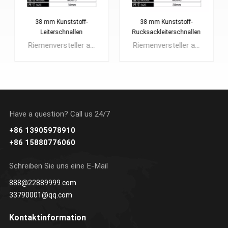
38 mm Kunststoff-
38 mm Kunststoff-
Leiterschnallen
Rucksackleiterschnallen
Riemenversteller aus Kunststoff, manchmal auch Leiterschlösser genannt, sind ein vielseitiges und einfach zu verwendendes Werkzeug. Aufgrund ihrer langlebigen Konstruktion und Feuchtigkeitsbeständigkeit eignen sie sich hervorragend für den Einsatz im Freien. Aus diesem Grund werden Gurtversteller aus Kunststoff häufig als Schultergurtversteller für Rucksäcke und Tagestaschen verwendet. Sie finden sich auch häufig bei leichten bis mittelschweren Nutzgurten und allen anderen Gurten, deren Länge regelmäßig und bequem angepasst werden muss
Riemenversteller aus Kunststoff, manchmal auch Leiterschlösser genannt, sind ein vielseitiges und einfach zu verwendendes Werkzeug. Aufgrund ihrer langlebigen Konstruktion und Feuchtigkeitsbeständigkeit eignen sie sich hervorragend für den Einsatz im Freien. Aus diesem Grund werden Gurtversteller aus Kunststoff häufig als Schultergurtversteller für Rucksäcke und Tagestaschen verwendet.
Have a question? Call us 24/7
+86 13905978910
ERFAHREN SIE
ERFAHREN SIE
+86 15880776060
MEHR
MEHR
Schreiben Sie uns eine E-Mail
888@22889999.com
33790001@qq.com
Kontaktinformation