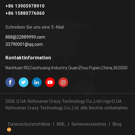
+86 13905978910
ERFAHREN SIE
ERFAHREN SIE
+86 15880776060
MEHR
MEHR
Schreiben Sie uns eine E-Mail
888@22889999.com
33790001@qq.com
Kontaktinformation
NanHuan RD,Caizhuang Industry QuanZhou Fujian,China,362000
2026 Q UA Nzhoumei Crazy Technology Co.,Ltd</eg>Q UA
Nzhoumei Crazy Technology Co.,Ltd .Alle Rechte vorbehalten
.
Datenschutzrichtlinie
|
XML
|
Seitenverzeichnis
|
Blog