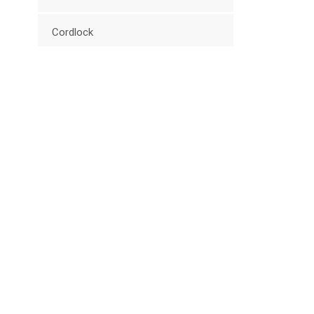
Cordlock
Umschalten (Stopper)
Abzieher aus Kunststoff
Militärserie
Andere Hardware
Trolley-Serie
Neue Produkte