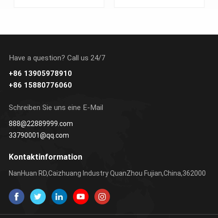
Have a question? Call us 24/7
+86 13905978910
ERFAHREN SIE
ERFAHREN SIE
+86 15880776060
MEHR
MEHR
Schreiben Sie uns eine E-Mail
888@22889999.com
33790001@qq.com
Kontaktinformation
NanHuan RD,Caizhuang Industry QuanZhou Fujian,China,362000