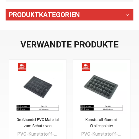
PRODUKTKATEGORIEN
VERWANDTE PRODUKTE
Großhandel PVC-Material
Kunststoff-Gummi-
zum Schutz von
Stollenpolster
Rucksackpolstern
PVC-Kunststoff-Bodenpolster, auch bekannt als Bodenschutz, Fußpflege für Rucksäcke, Bodenpolster aus Kunststoff für Reisetaschen, Kamerataschen usw. Starker Widerstand, der die Tasche vor Beschädigungen oder Verschmutzung schützen kann.Es stehen verschiedene Stile zur Auswahl, wir liefern auch Rautenform, kurze oder lange Gummistangen usw.
PVC-Kunststoff-Bodenpolster, auch bekannt als Bodenschutz, Fußpflege für Rucksäcke, Bodenpolster aus Kunststoff für Reisetaschen, Kamerataschen usw. Starker Widerstand, der die Tasche vor Beschädigungen oder Verschmutzung schützen kann.Es stehen verschiedene Stile zur Auswahl, wir liefern auch Rautenform, kurze oder lange Gummistangen usw.