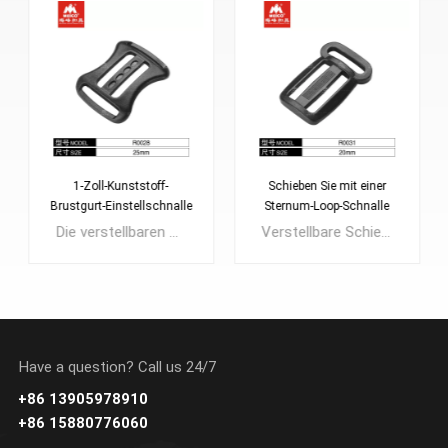
1-Zoll-Kunststoff-
Schieben Sie mit einer
Brustgurt-Einstellschnalle
Sternum-Loop-Schnalle
Die verstellbaren Schnallen für den Brustgurt aus Kunststoff sind die perfekte Hardware, um Ihren Rucksackgurt abzurunden. Wie der Name schon sagt, wird es als Brustgurt verwendet und hilft dabei, die Schultergurte Ihres Rucksacks zu stabilisieren, um die Gewichtslast gleichmäßig zu verteilen. Sie verfügen über ein einzigartiges Design mit gezahnten Zähnen, die das Gurtband sicher halten. Der leichte und robuste Kunststoff-Brustgurtversteller ist so konzipiert, dass er die Belastung durch schwere Taschen verringert und den Komfort auf langen Wanderungen oder Spaziergängen in der Stadt maximiert.
Verstellbare Schiebeschnalle aus Kunststoffgewebe mit rutschfestem Design, auch bekannt als 3-Wege-Schiebeschnalle oder Tri-Glide. Bieten Sie einen zusätzlichen Haltepunkt für den Brustgurt mit einer Schlaufe auf einer Seite, um Ihren Rucksackgurt mit einem Brustgurt zu ergänzen und Ihren Rucksack zu stabilisieren. Verwendung: Taschenriemenversteller, Kleiderschnalle, Arbeitskleidung usw.
Have a question? Call us 24/7
+86 13905978910
ERFAHREN SIE
ERFAHREN SIE
+86 15880776060
MEHR
MEHR