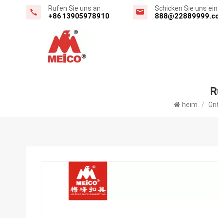
Rufen Sie uns an :
Schicken Sie uns eine
+86 13905978910
888@22889999.c
R
heim
/
Gri