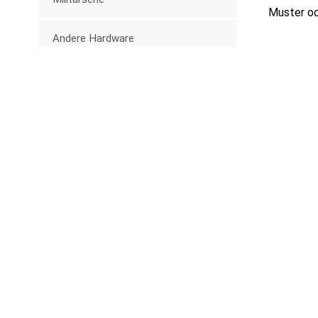
Muster od
Andere Hardware
Trolley-Serie
Neue Produkte
Kunststoff-
Knopfschnalle für
Babytragen, 25 mm,
MEHR SEHEN
Gürtel
25 mm Kunststoff-
Schiebe-D-Ring-
Schnallen
MEHR SEHEN
Kunststoff-