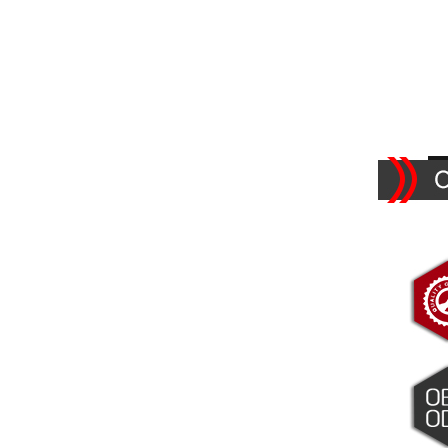
Kleiderhaken aus
Kunststoff mit
Kordelloch
MEHR SEHEN
Kunststoff-
Aufhängehaken mit Loch
MEHR SEHEN