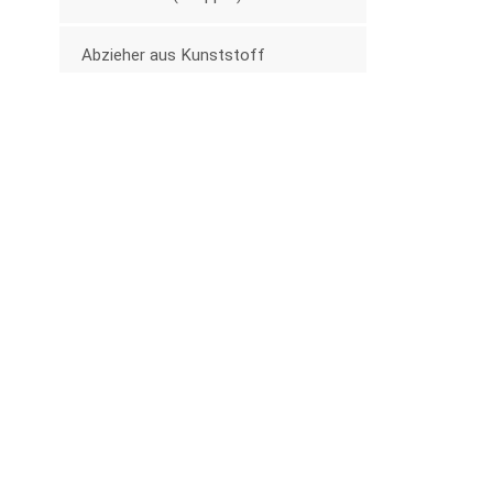
Abzieher aus Kunststoff
Militärserie
Andere Hardware
Trolley-Serie
Neue Produkte
Kunststoff-
Knopfschnalle für
Babytragen, 25 mm,
MEHR SEHEN
Gürtel
25 mm Kunststoff-