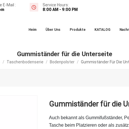
 E-Mail :
Service Hours:
om
8:00 AM - 9:00 PM
Heim
Über Uns
Produkte
KATALOG
Nachr
Gummiständer für die Unterseite
m
/
Taschenbodenserie
/
Bodenpolster
/
Gummiständer Für Die Unt
Gummiständer für die Un
Auch bekannt als Gummifußständer, Ped
Tasche beim Platzieren oder als zusät