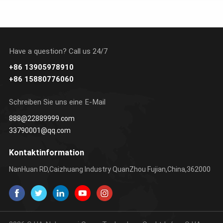
Have a question? Call us 24/7
+86 13905978910
ERFAHREN SIE
ERFAHREN SIE
+86 15880776060
MEHR
MEHR
Schreiben Sie uns eine E-Mail
888@22889999.com
33790001@qq.com
Kontaktinformation
NanHuan RD,Caizhuang Industry QuanZhou Fujian,China,362000