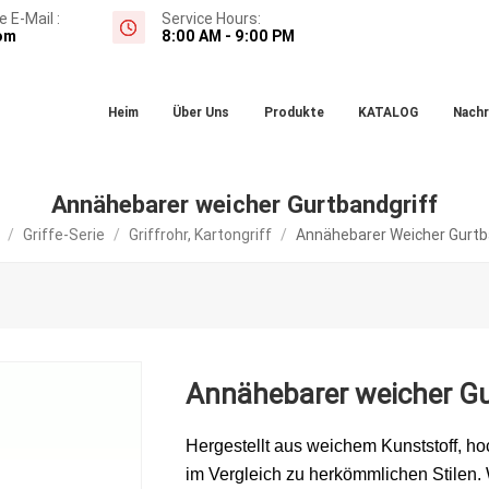
 E-Mail :
Service Hours:
om
8:00 AM - 9:00 PM
Heim
Über Uns
Produkte
KATALOG
Nachr
Annähebarer weicher Gurtbandgriff
m
/
Griffe-Serie
/
Griffrohr, Kartongriff
/
Annähebarer Weicher Gurtb
Annähebarer weicher Gu
Hergestellt aus weichem Kunststoff, 
im Vergleich zu herkömmlichen Stilen. W