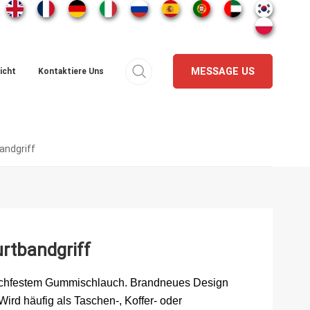
MESSAGE US
icht
Kontaktiere Uns
andgriff
rtbandgriff
hochfestem Gummischlauch. Brandneues Design
ird häufig als Taschen-, Koffer- oder