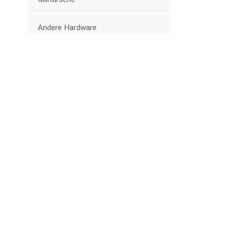
Andere Hardware
Trolley-Serie
Neue Produkte
Kunststoff-
Knopfschnalle für
Babytragen, 25 mm,
MEHR SEHEN
Gürtel
25 mm Kunststoff-
Schiebe-D-Ring-
Schnallen
MEHR SEHEN
Kunststoff-